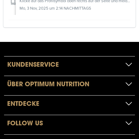
Klicke auf das Profilsymbol oben rechts auf der Seite und melde dich an, um deine Bestellhistorie in deinem Profil einzusehen. Bitte beachte, dass nur Best...
Mo, 3 Nov, 2025 um 2:14 NACHMITTAGS
KUNDENSERVICE
ÜBER OPTIMUM NUTRITION
ENTDECKE
FOLLOW US