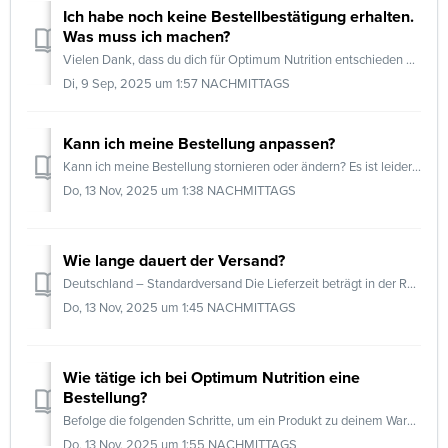
Ich habe noch keine Bestellbestätigung erhalten.
Was muss ich machen?
Vielen Dank, dass du dich für Optimum Nutrition entschieden hast! Du erhältst eine Bestellbestätigung per E-Mail, sobald dein Paket versendet wurde – in de...
Di, 9 Sep, 2025 um 1:57 NACHMITTAGS
Kann ich meine Bestellung anpassen?
Kann ich meine Bestellung stornieren oder ändern? Es ist leider nicht möglich, deine Bestellung nach der Aufgabe zu ändern oder zu stornieren. Sobald deine ...
Do, 13 Nov, 2025 um 1:38 NACHMITTAGS
Wie lange dauert der Versand?
Deutschland – Standardversand Die Lieferzeit beträgt in der Regel 2 bis 4 Arbeitstage. Die Versandkosten liegen bei € 3,50. Ab einem Bestellwert von € 55,00...
Do, 13 Nov, 2025 um 1:45 NACHMITTAGS
Wie tätige ich bei Optimum Nutrition eine
Bestellung?
Befolge die folgenden Schritte, um ein Produkt zu deinem Warenkorb hinzuzufügen. Schritt 1: Wähle den Geschmack Öffne die Produktseite und wähle deinen...
Do, 13 Nov, 2025 um 1:55 NACHMITTAGS